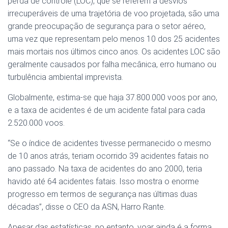
perda de controle (LOC), que se referem a desvios
irrecuperáveis ​​de uma trajetória de voo projetada, são uma
grande preocupação de segurança para o setor aéreo,
uma vez que representam pelo menos 10 dos 25 acidentes
mais mortais nos últimos cinco anos. Os acidentes LOC são
geralmente causados ​​por falha mecânica, erro humano ou
turbulência ambiental imprevista.
Globalmente, estima-se que haja 37.800.000 voos por ano,
e a taxa de acidentes é de um acidente fatal para cada
2.520.000 voos.
“Se o índice de acidentes tivesse permanecido o mesmo
de 10 anos atrás, teriam ocorrido 39 acidentes fatais no
ano passado. Na taxa de acidentes do ano 2000, teria
havido até 64 acidentes fatais. Isso mostra o enorme
progresso em termos de segurança nas últimas duas
décadas”, disse o CEO da ASN, Harro Rante.
Apesar das estatísticas, no entanto, voar ainda é a forma