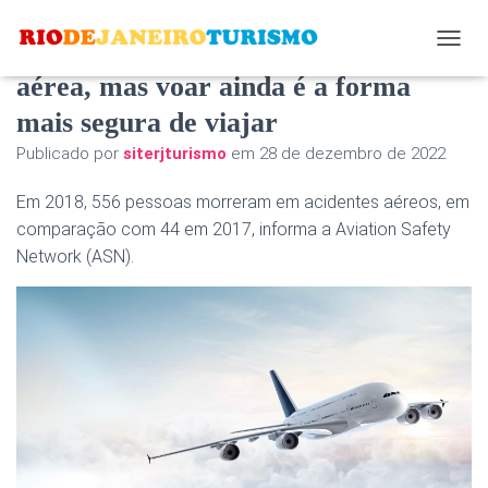
2018 não foi ótimo para a segurança
A
L
aérea, mas voar ainda é a forma
T
mais segura de viajar
E
R
Publicado por
siterjturismo
em
28 de dezembro de 2022
N
A
Em 2018, 556 pessoas morreram em acidentes aéreos, em
R
N
comparação com 44 em 2017, informa a Aviation Safety
A
Network (ASN).
V
E
G
A
Ç
Ã
O