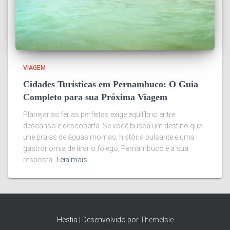
VIAGEM
Cidades Turísticas em Pernambuco: O Guia
Completo para sua Próxima Viagem
Planejar as férias perfeitas exige equilíbrio entre
descanso e descoberta. Se você busca um destino que
une praias de águas mornas, história pulsante e uma
gastronomia de tirar o fôlego, Pernambuco é a sua
resposta.
Leia mais
Hestia | Desenvolvido por
ThemeIsle