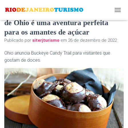
A nova trilha de degustação de doces
A
L
de Ohio é uma aventura perfeita
T
para os amantes de açúcar
E
R
Publicado por
siterjturismo
em
26 de dezembro de 2022
N
A
Ohio anuncia Buckeye Candy Trail para visitantes que
R
N
gostam de doces.
A
V
E
G
A
Ç
Ã
O