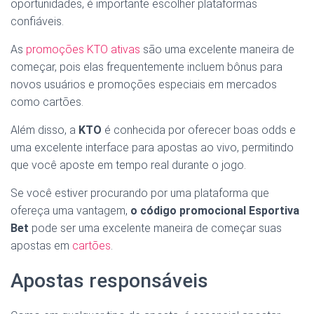
oportunidades, é importante escolher plataformas
confiáveis.
As
promoções KTO ativas
são uma excelente maneira de
começar, pois elas frequentemente incluem bônus para
novos usuários e promoções especiais em mercados
como cartões.
Além disso, a
KTO
é conhecida por oferecer boas odds e
uma excelente interface para apostas ao vivo, permitindo
que você aposte em tempo real durante o jogo.
Se você estiver procurando por uma plataforma que
ofereça uma vantagem,
o código promocional Esportiva
Bet
pode ser uma excelente maneira de começar suas
apostas em
cartões
.
Apostas responsáveis