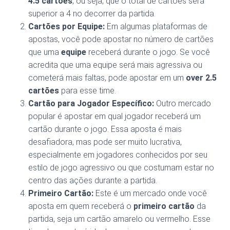
4.5 cartões
, ou seja, que o total de cartões será
superior a 4 no decorrer da partida.
Cartões por Equipe:
Em algumas plataformas de
apostas, você pode apostar no número de cartões
que uma
equipe
receberá durante o jogo. Se você
acredita que uma equipe será mais agressiva ou
cometerá mais faltas, pode apostar em um
over 2.5
cartões
para esse time.
Cartão para Jogador Específico:
Outro mercado
popular é apostar em qual jogador receberá um
cartão durante o jogo. Essa aposta é mais
desafiadora, mas pode ser muito lucrativa,
especialmente em jogadores conhecidos por seu
estilo de jogo agressivo ou que costumam estar no
centro das ações durante a partida.
Primeiro Cartão:
Este é um mercado onde você
aposta em quem receberá o
primeiro cartão
da
partida, seja um cartão amarelo ou vermelho. Esse