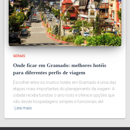
GERAIS
Onde ficar em Gramado: melhores hotéis
para diferentes perfis de viagem
Escolher entre os muitos hotéis em Gramado é uma das
etapas mais importantes do planejamento da viagem. A
cidade recebe turistas o ano todo e oferece opções que
vão desde hospedagens simples e funcionais até
Leia mais