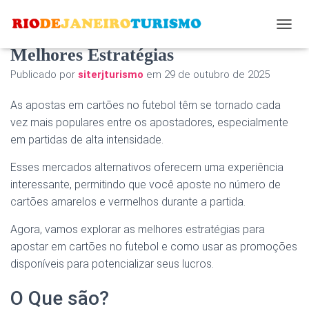
Apostas em Cartões no Futebol:
A
L
Melhores Estratégias
T
Publicado por
siterjturismo
em
29 de outubro de 2025
E
R
N
As apostas em cartões no futebol têm se tornado cada
A
vez mais populares entre os apostadores, especialmente
R
em partidas de alta intensidade.
N
A
Esses mercados alternativos oferecem uma experiência
V
E
interessante, permitindo que você aposte no número de
G
cartões amarelos e vermelhos durante a partida.
A
Ç
Agora, vamos explorar as melhores estratégias para
Ã
O
apostar em cartões no futebol e como usar as promoções
disponíveis para potencializar seus lucros.
O Que são?