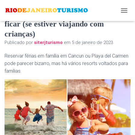
Aqui é onde no México você deve
A
L
ficar (se estiver viajando com
T
crianças)
E
R
Publicado por
siterjturismo
em
5 de janeiro de 2023
N
A
Reservar férias em família em Cancun ou Playa del Carmen
R
N
pode parecer bizarro, mas há vários resorts voltados para
A
famílias.
V
E
G
A
Ç
Ã
O