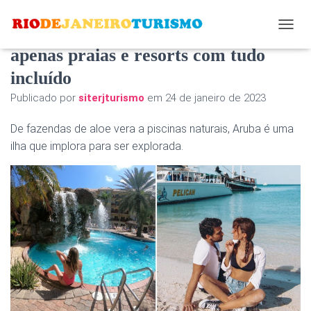
Aruba tem mais a oferecer do que
A
L
apenas praias e resorts com tudo
T
incluído
E
R
Publicado por
siterjturismo
em
24 de janeiro de 2023
N
A
De fazendas de aloe vera a piscinas naturais, Aruba é uma
R
N
ilha que implora para ser explorada.
A
V
E
G
A
Ç
Ã
O