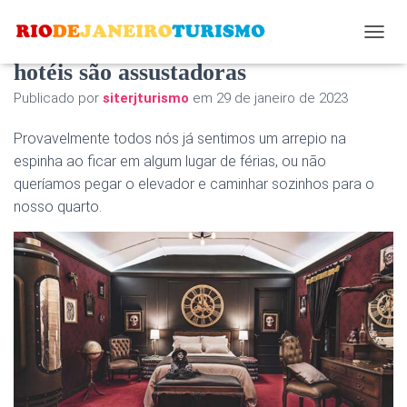
Essas histórias de fantasmas de
A
L
hotéis são assustadoras
T
Publicado por
siterjturismo
em
29 de janeiro de 2023
E
R
N
Provavelmente todos nós já sentimos um arrepio na
A
espinha ao ficar em algum lugar de férias, ou não
R
queríamos pegar o elevador e caminhar sozinhos para o
N
A
nosso quarto.
V
E
G
A
Ç
Ã
O