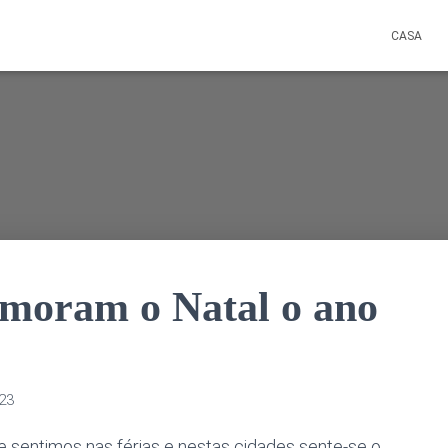
CASA
emoram o Natal o ano
023
 sentimos nas férias e nestas cidades sente-se o