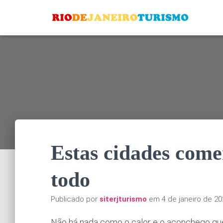
Estas cidades com
todo
Publicado por
siterjturismo
em
4 de janeiro de 2
Não há nada como o calor e o aconchego que