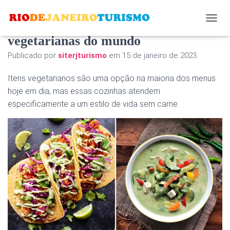
Estas são as cozinhas mais
A
L
vegetarianas do mundo
T
Publicado por
siterjturismo
em
15 de janeiro de 2023
E
R
N
Itens vegetarianos são uma opção na maioria dos menus
A
hoje em dia, mas essas cozinhas atendem
R
especificamente a um estilo de vida sem carne.
N
A
V
E
G
A
Ç
Ã
O