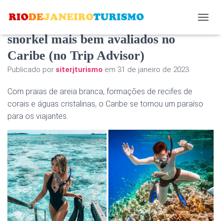
Estes são os locais de mergulho com
A
L
snorkel mais bem avaliados no
T
Caribe (no Trip Advisor)
E
R
Publicado por
siterjturismo
em
31 de janeiro de 2023
N
A
Com praias de areia branca, formações de recifes de
R
N
corais e águas cristalinas, o Caribe se tornou um paraíso
A
para os viajantes.
V
E
G
A
Ç
Ã
O