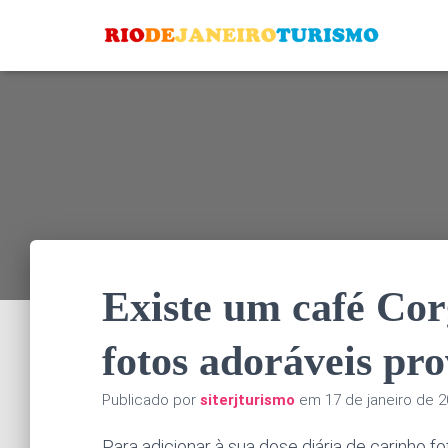
Existe um café Corg
fotos adoráveis ​​pr
Publicado por
siterjturismo
em
17 de janeiro de 
Para adicionar à sua dose diária de carinho