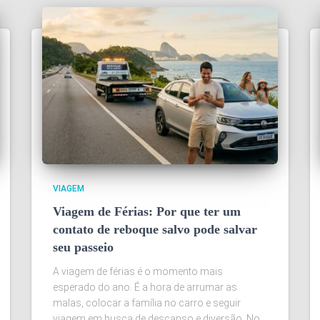
VIAGEM
Viagem de Férias: Por que ter um
contato de reboque salvo pode salvar
seu passeio
A viagem de férias é o momento mais
esperado do ano. É a hora de arrumar as
malas, colocar a família no carro e seguir
viagem em busca de descanso e diversão. No