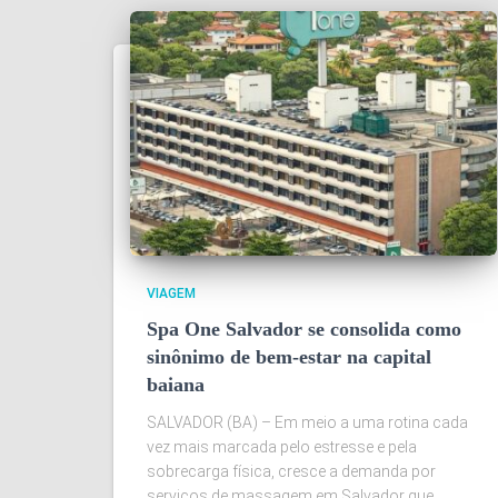
VIAGEM
Spa One Salvador se consolida como
sinônimo de bem-estar na capital
baiana
SALVADOR (BA) – Em meio a uma rotina cada
vez mais marcada pelo estresse e pela
sobrecarga física, cresce a demanda por
serviços de massagem em Salvador que