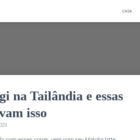
CASA
i na Tailândia e essas
ovam isso
2023
 fofo com esses corgis, vem com seu Matcha latte