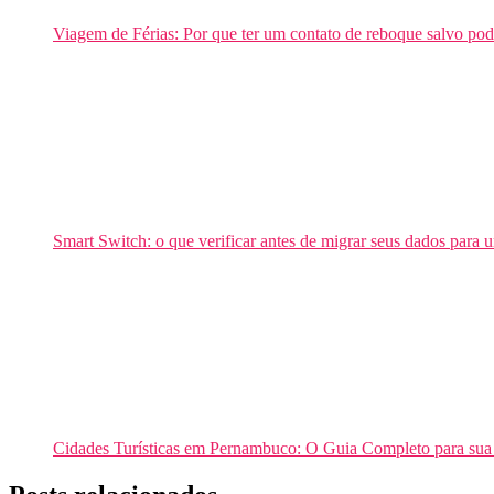
Viagem de Férias: Por que ter um contato de reboque salvo pod
Smart Switch: o que verificar antes de migrar seus dados par
Cidades Turísticas em Pernambuco: O Guia Completo para su