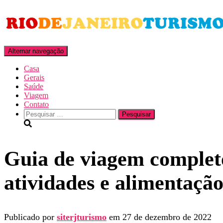
Alternar navegação
Casa
Gerais
Saúde
Viagem
Contato
Pesquisar
por:
Guia de viagem completo
atividades e alimentaçã
Publicado por
siterjturismo
em
27 de dezembro de 2022