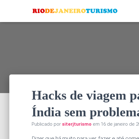
Hacks de viagem pa
Índia sem problem
Publicado por
siterjturismo
em
16 de janeiro de 
Dizer que há muito para ver, fazer e até com