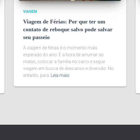
VIAGEM
Viagem de Férias: Por que ter um
contato de reboque salvo pode salvar
seu passeio
A viagem de férias é o momento mais
esperado do ano. É a hora de arrumar as
malas, colocar a família no carro e seguir
viagem em busca de descanso e diversão. No
entanto, para
Leia mais