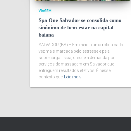
VIAGEM
Spa One Salvador se consolida como
sinônimo de bem-estar na capital
baiana
SALVADOR (BA) – Em meio a uma rotina cada
vez mais marcada pelo estresse e pela
sobrecarga física, cresce a demanda por
serviços de massagem em Salvador que
entreguem resultados efetivos. É nesse
contexto que
Leia mais