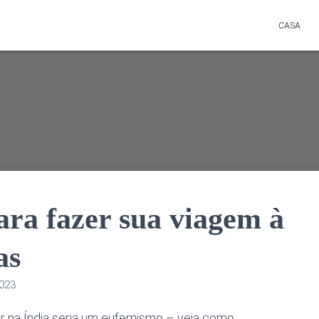
CASA
ra fazer sua viagem à
as
2023
er na Índia seria um eufemismo – veja como