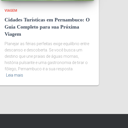
VIAGEM
Cidades Turísticas em Pernambuco: O
Guia Completo para sua Próxima
Viagem
Planejar as férias perfeitas exige equilíbrio entre
descanso e descoberta. Se você busca um
destino que une praias de águas mornas,
história pulsante e uma gastronomia de tirar o
fôlego, Pernambuco é a sua resposta.
Leia mais