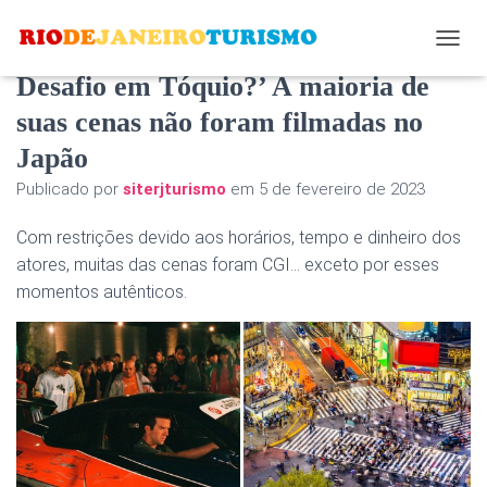
Lembre-se de ‘Velozes e Furiosos:
A
L
Desafio em Tóquio?’ A maioria de
T
suas cenas não foram filmadas no
E
R
Japão
N
A
Publicado por
siterjturismo
em
5 de fevereiro de 2023
R
N
Com restrições devido aos horários, tempo e dinheiro dos
A
V
atores, muitas das cenas foram CGI… exceto por esses
E
momentos autênticos.
G
A
Ç
Ã
O