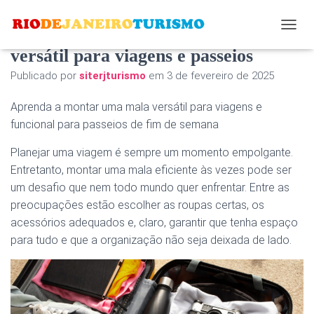
Opções para montar uma mala
A
L
versátil para viagens e passeios
T
Publicado por
siterjturismo
em
3 de fevereiro de 2025
E
R
N
Aprenda a montar uma mala versátil para viagens e
A
funcional para passeios de fim de semana
R
N
Planejar uma viagem é sempre um momento empolgante.
A
Entretanto, montar uma mala eficiente às vezes pode ser
V
E
um desafio que nem todo mundo quer enfrentar. Entre as
G
preocupações estão escolher as roupas certas, os
A
acessórios adequados e, claro, garantir que tenha espaço
Ç
Ã
para tudo e que a organização não seja deixada de lado.
O