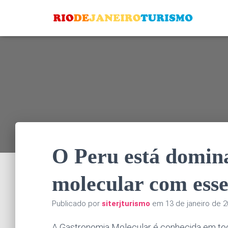
O Peru está domin
molecular com esse
Publicado por
siterjturismo
em
13 de janeiro de 
A Gastronomia Molecular é conhecida em to