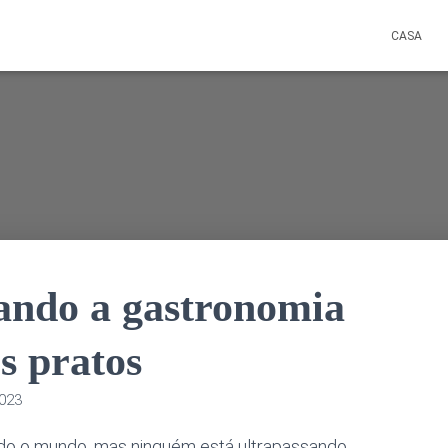
CASA
ando a gastronomia
s pratos
2023
do o mundo, mas ninguém está ultrapassando