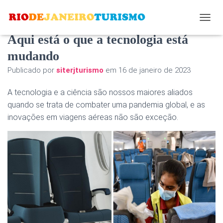
Preocupado com viagens aéreas?
A
L
Aqui está o que a tecnologia está
T
mudando
E
R
Publicado por
siterjturismo
em
16 de janeiro de 2023
N
A
A tecnologia e a ciência são nossos maiores aliados
R
N
quando se trata de combater uma pandemia global, e as
A
inovações em viagens aéreas não são exceção.
V
E
G
A
Ç
Ã
O