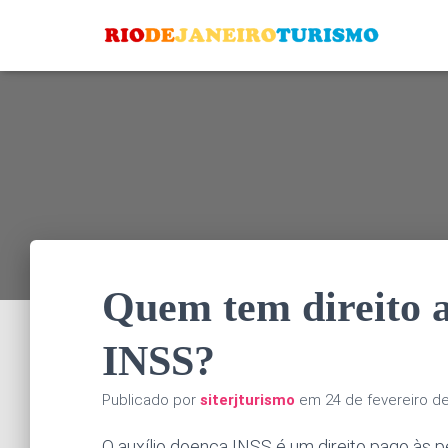
Quem tem direito a
INSS?
Publicado por
siterjturismo
em
24 de fevereiro d
O auxílio doença INSS é um direito pago às p