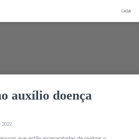
CASA
o auxílio doença
e 2022
essoas que estão incapacitadas de realizar o